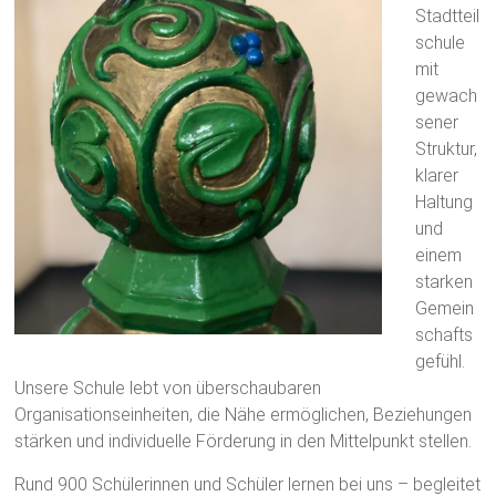
Stadtteil
schule
mit
gewach
sener
Struktur,
klarer
Haltung
und
einem
starken
Gemein
schafts
gefühl.
Unsere Schule lebt von überschaubaren
Organisationseinheiten, die Nähe ermöglichen, Beziehungen
stärken und individuelle Förderung in den Mittelpunkt stellen.
Rund 900 Schülerinnen und Schüler lernen bei uns – begleitet